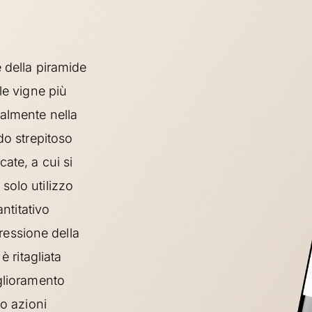
e della piramide
le vigne più
ralmente nella
do strepitoso
ate, a cui si
solo utilizzo
antitativo
pressione della
è ritagliata
iglioramento
so azioni