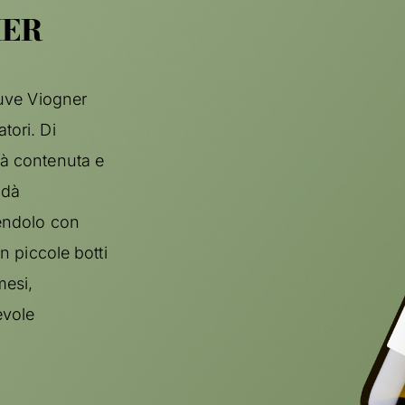
IER
 uve Viogner
tori. Di
tà contenuta e
 dà
sendolo con
in piccole botti
mesi,
evole