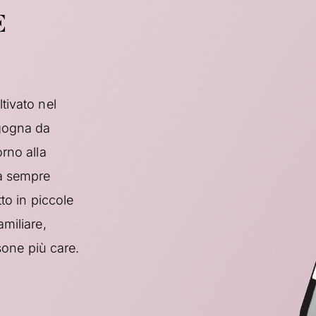
E
tivato nel
rgogna da
rno alla
Da sempre
to in piccole
miliare,
rsone più care.